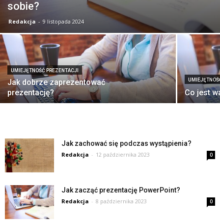
sobie?
Redakcja
-
9 listopada 2024
UMIEJĘTNOŚĆ PREZENTACJI
UMIEJĘTNOŚ
Jak dobrze zaprezentować
prezentację?
Co jest w
Jak zachować się podczas wystąpienia?
Redakcja
-
12 października 2023
0
Jak zacząć prezentację PowerPoint?
Redakcja
-
8 października 2023
0