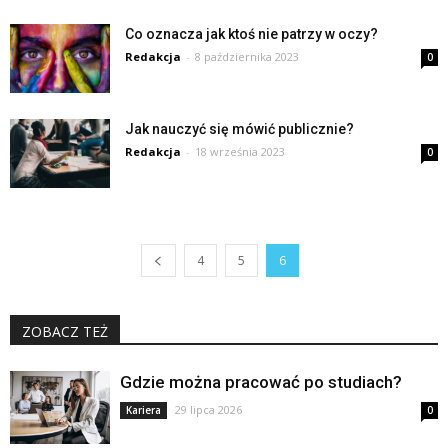
Co oznacza jak ktoś nie patrzy w oczy?
Redakcja
-
8 października 2023
0
Jak nauczyć się mówić publicznie?
Redakcja
-
18 września 2023
0
4
5
6
ZOBACZ TEŻ
Gdzie można pracować po studiach?
29 lipca 2026
Kariera
0