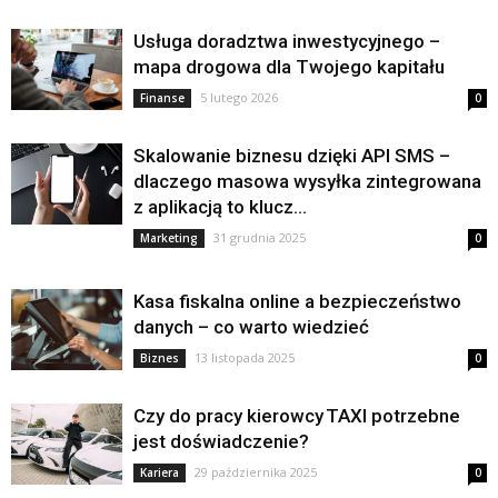
Usługa doradztwa inwestycyjnego –
mapa drogowa dla Twojego kapitału
5 lutego 2026
Finanse
0
Skalowanie biznesu dzięki API SMS –
dlaczego masowa wysyłka zintegrowana
z aplikacją to klucz...
31 grudnia 2025
Marketing
0
Kasa fiskalna online a bezpieczeństwo
danych – co warto wiedzieć
13 listopada 2025
Biznes
0
Czy do pracy kierowcy TAXI potrzebne
jest doświadczenie?
29 października 2025
Kariera
0