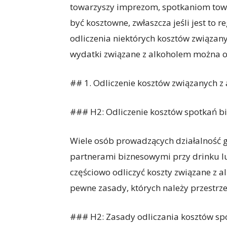
towarzyszy imprezom, spotkaniom towa
być kosztowne, zwłaszcza jeśli jest to r
odliczenia niektórych kosztów związan
wydatki związane z alkoholem można odl
## 1. Odliczenie kosztów związanych z
### H2: Odliczenie kosztów spotkań b
Wiele osób prowadzących działalność g
partnerami biznesowymi przy drinku l
częściowo odliczyć koszty związane z a
pewne zasady, których należy przestrz
### H2: Zasady odliczania kosztów sp