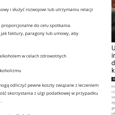
owy i służyć rozwojowi lub utrzymaniu relacji
 proporcjonalne do celu spotkania.
 jak faktury, paragony lub umowy, aby
U
i
 alkoholem w celach zdrowotnych
d
k
lkoholizmu
F
ogą odliczyć pewne koszty związane z leczeniem
In
cz
liwość skorzystania z ulgi podatkowej w przypadku
st
.
dy
ge
ja