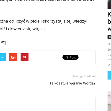
K
a odliczyć w picie i skorzystaj z tej wiedzy!
b
w
/ i dowiedz się więcej.
B
/5]
No
św
tr
ter
tr
je
Następny artykuł
Ile kosztuje wgranie Worda?