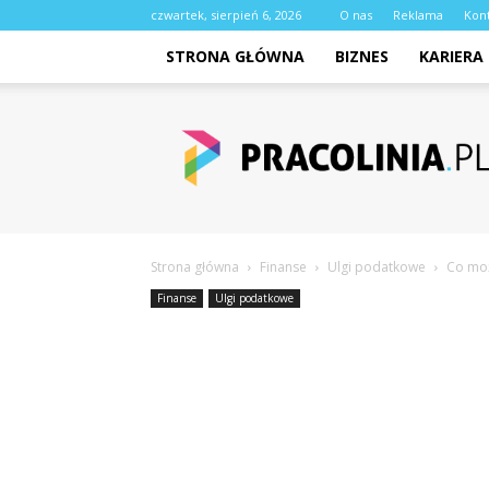
czwartek, sierpień 6, 2026
O nas
Reklama
Kon
STRONA GŁÓWNA
BIZNES
KARIERA
pracolinia.pl
Strona główna
Finanse
Ulgi podatkowe
Co moż
Finanse
Ulgi podatkowe