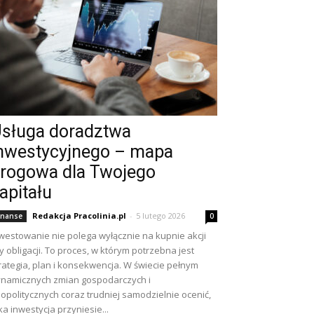
sługa doradztwa
nwestycyjnego – mapa
rogowa dla Twojego
apitału
Redakcja Pracolinia.pl
-
5 lutego 2026
inanse
0
westowanie nie polega wyłącznie na kupnie akcji
y obligacji. To proces, w którym potrzebna jest
rategia, plan i konsekwencja. W świecie pełnym
namicznych zmian gospodarczych i
opolitycznych coraz trudniej samodzielnie ocenić,
ka inwestycja przyniesie...