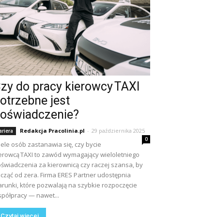
zy do pracy kierowcy TAXI
otrzebne jest
oświadczenie?
Redakcja Pracolinia.pl
-
29 października 2025
ariera
0
ele osób zastanawia się, czy bycie
erowcą TAXI to zawód wymagający wieloletniego
świadczenia za kierownicą czy raczej szansa, by
cząć od zera. Firma ERES Partner udostępnia
runki, które pozwalają na szybkie rozpoczęcie
półpracy — nawet...
Czytaj więcej