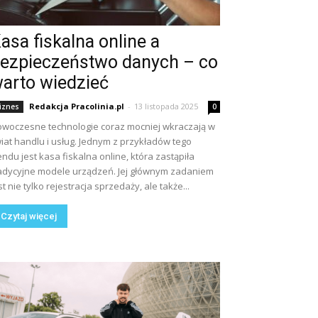
asa fiskalna online a
ezpieczeństwo danych – co
arto wiedzieć
Redakcja Pracolinia.pl
-
13 listopada 2025
iznes
0
woczesne technologie coraz mocniej wkraczają w
iat handlu i usług. Jednym z przykładów tego
endu jest kasa fiskalna online, która zastąpiła
adycyjne modele urządzeń. Jej głównym zadaniem
st nie tylko rejestracja sprzedaży, ale także...
Czytaj więcej