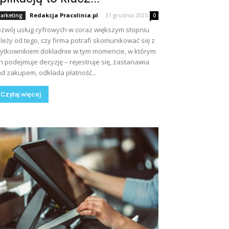
Redakcja Pracolinia.pl
-
31 grudnia 2025
arketing
0
zwój usług cyfrowych w coraz większym stopniu
leży od tego, czy firma potrafi skomunikować się z
ytkownikiem dokładnie w tym momencie, w którym
n podejmuje decyzję – rejestruje się, zastanawia
d zakupem, odkłada płatność...
Czytaj więcej