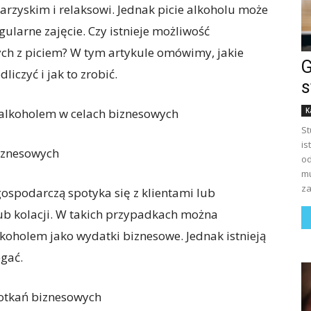
rzyskim i relaksowi. Jednak picie alkoholu może
egularne zajęcie. Czy istnieje możliwość
ych z piciem? W tym artykule omówimy, jakie
G
iczyć i jak to zrobić.
s
 alkoholem w celach biznesowych
K
St
is
iznesowych
od
mu
za
ospodarczą spotyka się z klientami lub
ub kolacji. W takich przypadkach można
lkoholem jako wydatki biznesowe. Jednak istnieją
egać.
otkań biznesowych