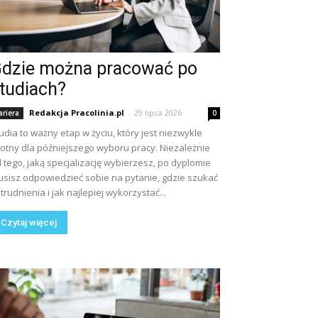
dzie można pracować po
tudiach?
Redakcja Pracolinia.pl
-
29 lipca 2026
ariera
0
udia to ważny etap w życiu, który jest niezwykle
totny dla późniejszego wyboru pracy. Niezależnie
 tego, jaką specjalizację wybierzesz, po dyplomie
sisz odpowiedzieć sobie na pytanie, gdzie szukać
trudnienia i jak najlepiej wykorzystać...
Czytaj więcej