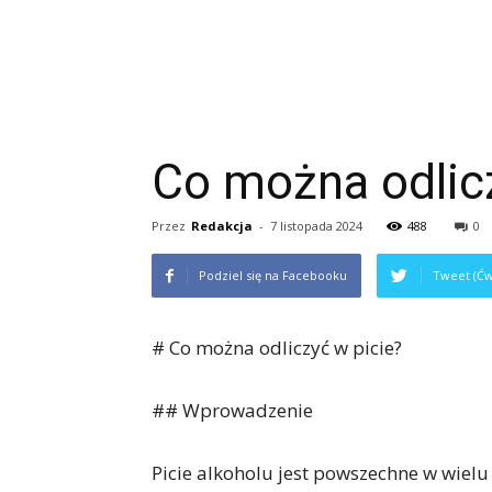
Co można odlic
Przez
Redakcja
-
7 listopada 2024
488
0
Podziel się na Facebooku
Tweet (Ćw
# Co można odliczyć w picie?
## Wprowadzenie
Picie alkoholu jest powszechne w wielu 