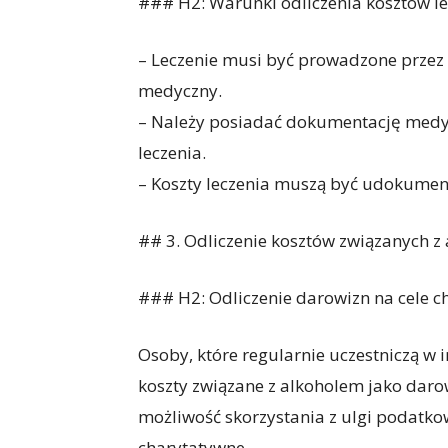
### H2: Warunki odliczenia kosztów l
– Leczenie musi być prowadzone przez
medyczny.
– Należy posiadać dokumentację medyc
leczenia.
– Koszty leczenia muszą być udokume
## 3. Odliczenie kosztów związanych z
### H2: Odliczenie darowizn na cele c
Osoby, które regularnie uczestniczą w
koszty związane z alkoholem jako darow
możliwość skorzystania z ulgi podatk
charytatywne.