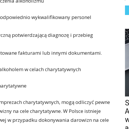
eczenia alkoholizmu
 odpowiednio wykwalifikowany personel
zną potwierdzającą diagnozę i przebieg
ntowane fakturami lub innymi dokumentami.
 alkoholem w celach charytatywnych
harytatywne
 imprezach charytatywnych, mogą odliczyć pewne
S
A
izny na cele charytatywne. W Polsce istnieje
w
owej w przypadku dokonywania darowizn na cele
a