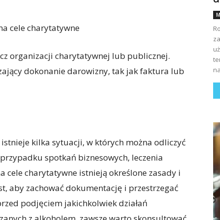
M
na cele charytatywne
Ro
za
uż
z organizacji charytatywnej lub publicznej.
te
jący dokonanie darowizny, tak jak faktura lub
na
istnieje kilka sytuacji, w których można odliczyć
 przypadku spotkań biznesowych, leczenia
 cele charytatywne istnieją określone zasady i
est, aby zachować dokumentację i przestrzegać
rzed podjęciem jakichkolwiek działań
ązanych z alkoholem, zawsze warto skonsultować