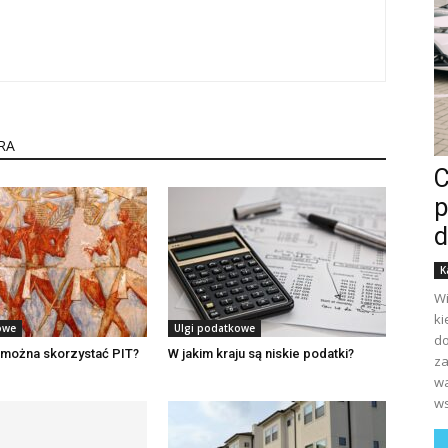
RA
C
p
d
K
Wi
ki
owe
Ulgi podatkowe
do
g można skorzystać PIT?
W jakim kraju są niskie podatki?
za
wa
ws