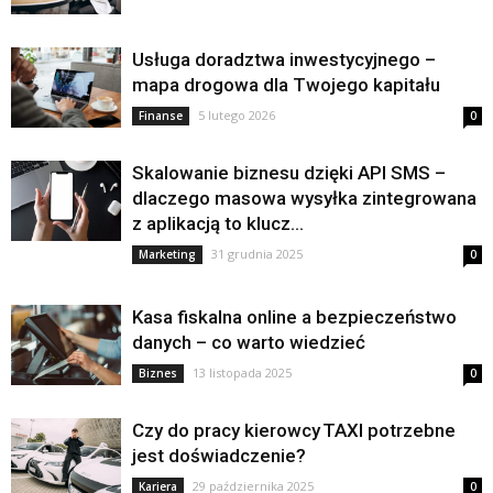
Usługa doradztwa inwestycyjnego –
mapa drogowa dla Twojego kapitału
5 lutego 2026
Finanse
0
Skalowanie biznesu dzięki API SMS –
dlaczego masowa wysyłka zintegrowana
z aplikacją to klucz...
31 grudnia 2025
Marketing
0
Kasa fiskalna online a bezpieczeństwo
danych – co warto wiedzieć
13 listopada 2025
Biznes
0
Czy do pracy kierowcy TAXI potrzebne
jest doświadczenie?
29 października 2025
Kariera
0