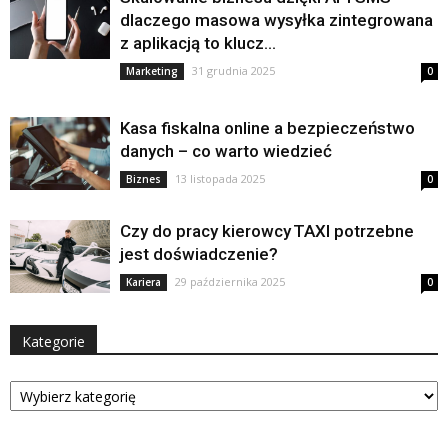
dlaczego masowa wysyłka zintegrowana
z aplikacją to klucz...
31 grudnia 2025
Marketing
0
Kasa fiskalna online a bezpieczeństwo
danych – co warto wiedzieć
13 listopada 2025
Biznes
0
Czy do pracy kierowcy TAXI potrzebne
jest doświadczenie?
29 października 2025
Kariera
0
Kategorie
Kategorie