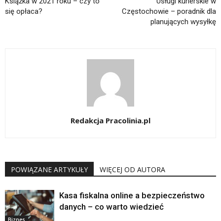
Książka w 2021 roku – czy to
Usługi kurierskie w
się opłaca?
Częstochowie – poradnik dla
planujących wysyłkę
Redakcja Pracolinia.pl
POWIĄZANE ARTYKUŁY
WIĘCEJ OD AUTORA
Kasa fiskalna online a bezpieczeństwo
danych – co warto wiedzieć
Biznes