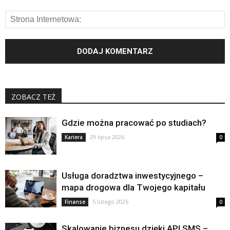
ZOBACZ TEŻ
Gdzie można pracować po studiach?
29 lipca 2026
Kariera
0
Usługa doradztwa inwestycyjnego –
mapa drogowa dla Twojego kapitału
5 lutego 2026
Finanse
0
Skalowanie biznesu dzięki API SMS –