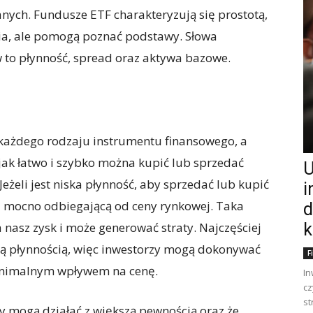
nych. Fundusze ETF charakteryzują się prostotą,
cia, ale pomogą poznać podstawy. Słowa
 to płynność, spread oraz aktywa bazowe.
 każdego rodzaju instrumentu finansowego, a
 jak łatwo i szybko można kupić lub sprzedać
U
eżeli jest niska płynność, aby sprzedać lub kupić
i
 mocno odbiegającą od ceny rynkowej. Taka
d
nasz zysk i może generować straty. Najczęściej
k
ką płynnością, więc inwestorzy mogą dokonywać
F
inimalnym wpływem na cenę.
In
cz
st
y mogą działać z większą pewnością oraz że