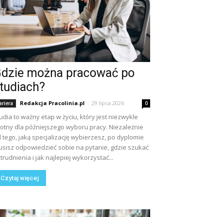
dzie można pracować po
tudiach?
Redakcja Pracolinia.pl
-
29 lipca 2026
ariera
0
udia to ważny etap w życiu, który jest niezwykle
totny dla późniejszego wyboru pracy. Niezależnie
 tego, jaką specjalizację wybierzesz, po dyplomie
sisz odpowiedzieć sobie na pytanie, gdzie szukać
trudnienia i jak najlepiej wykorzystać...
Czytaj więcej