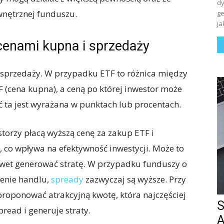
dy
wnętrznej funduszu.
ge
ja
cenami kupna i sprzedaży
 sprzedaży. W przypadku ETF to różnica między
F (cena kupna), a ceną po której inwestor może
ć ta jest wyrażana w punktach lub procentach.
torzy płacą wyższą cenę za zakup ETF i
, co wpływa na efektywność inwestycji. Może to
awet generować stratę. W przypadku funduszy o
menie handlu,
spready
zazwyczaj są wyższe. Przy
aproponować atrakcyjną kwotę, która najczęściej
S
pread i generuje straty.
A