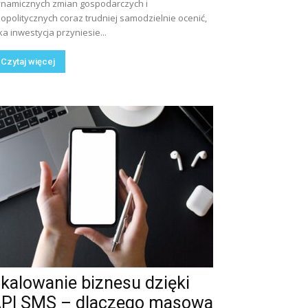
namicznych zmian gospodarczych i
opolitycznych coraz trudniej samodzielnie ocenić,
ka inwestycja przyniesie...
Czytaj więcej
kalowanie biznesu dzięki
PI SMS – dlaczego masowa