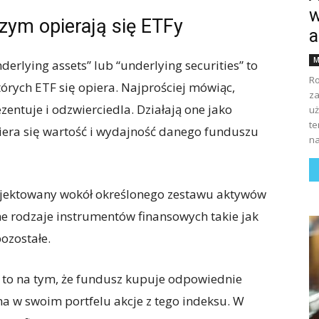
w
zym opierają się ETFy
a
M
erlying assets” lub “underlying securities” to
Ro
órych ETF się opiera. Najprościej mówiąc,
za
zentuje i odzwierciedla. Działają one jako
uż
te
era się wartość i wydajność danego funduszu
na
rojektowany wokół określonego zestawu aktywów
 rodzaje instrumentów finansowych takie jak
pozostałe.
a to na tym, że fundusz kupuje odpowiednie
a w swoim portfelu akcje z tego indeksu. W