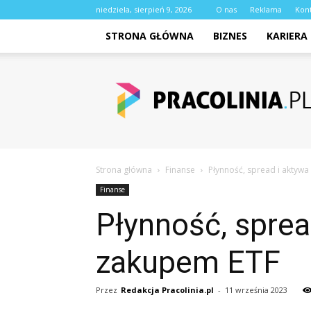
niedziela, sierpień 9, 2026
O nas
Reklama
Kon
STRONA GŁÓWNA
BIZNES
KARIERA
pracolinia.pl
Strona główna
Finanse
Płynność, spread i aktyw
Finanse
Płynność, spre
zakupem ETF
Przez
Redakcja Pracolinia.pl
-
11 września 2023