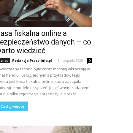
asa fiskalna online a
ezpieczeństwo danych – co
arto wiedzieć
Redakcja Pracolinia.pl
-
13 listopada 2025
iznes
0
woczesne technologie coraz mocniej wkraczają w
iat handlu i usług. Jednym z przykładów tego
endu jest kasa fiskalna online, która zastąpiła
adycyjne modele urządzeń. Jej głównym zadaniem
st nie tylko rejestracja sprzedaży, ale także...
Czytaj więcej